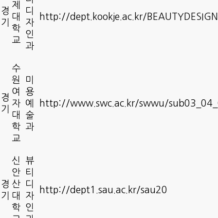
제
경
디
대
http://dept.kookje.ac.kr/BEAUTYDESIGN
기
자
학
인
교
과
수
원
미
여
용
경
자
예
http://www.swc.ac.kr/swwu/sub03_04
기
대
술
학
과
교
신
뷰
안
티
경
산
디
http://dept1.sau.ac.kr/sau20
기
대
자
학
인