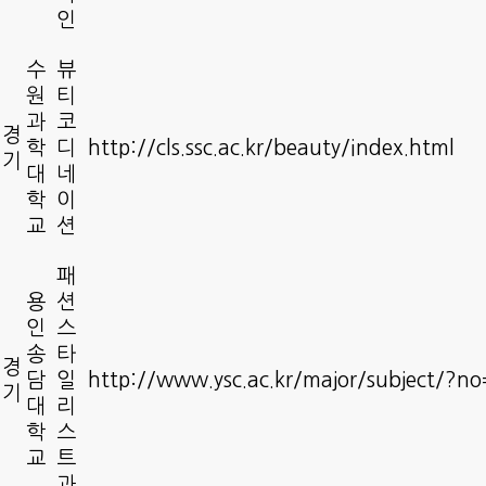
인
수
뷰
원
티
과
코
경
학
디
http://cls.ssc.ac.kr/beauty/index.html
기
대
네
학
이
교
션
패
용
션
인
스
송
타
경
담
일
http://www.ysc.ac.kr/major/subject/?n
기
대
리
학
스
교
트
과