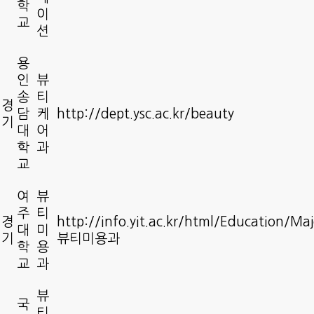
학
이
교
션
용
인
뷰
송
티
경
담
케
http://dept.ysc.ac.kr/beauty
기
대
어
학
과
교
여
뷰
주
티
경
http://info.yit.ac.kr/html/Education/M
대
미
기
뷰티미용과
학
용
교
과
뷰
국
티