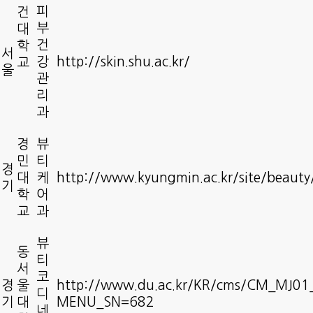
피
건
부
대
건
학
서
강
http://skin.shu.ac.kr/
교
울
관
리
과
경
뷰
민
티
경
대
케
http://www.kyungmin.ac.kr/site/beauty
기
학
어
교
과
뷰
동
티
서
코
경
울
http://www.du.ac.kr/KR/cms/CM_MJ0
디
기
대
MENU_SN=682
네