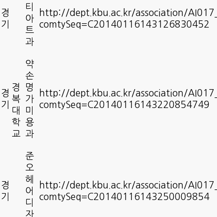
티
경
http://dept.kbu.ac.kr/association/AI01
아
기
comtySeq=C20140116143126830452
트
과
약
손
경
명
경
http://dept.kbu.ac.kr/association/AI01
복
가
기
comtySeq=C20140116143220854749
대
미
학
용
교
과
준
오
헤
경
http://dept.kbu.ac.kr/association/AI01
어
기
comtySeq=C20140116143250009854
디
자