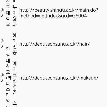
신
피
구
부
경
http://beauty.shingu.ac.kr/main.do?
대
미
기
method=getIndex&gcd=G6004
학
용
교
과
헤
경
어
http://dept.yeonsung.ac.kr/hair/
기
전
연
공
성
대
메
학
이
교
경
크
(뷰
http://dept.yeonsung.ac.kr/makeup/
기
업
티
전
스
공
타
일
스
리