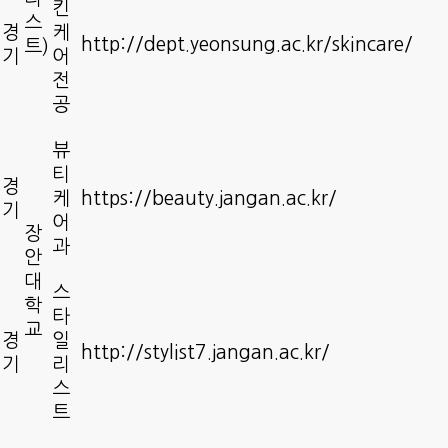
킨
스
경
케
http://dept.yeonsung.ac.kr/skincare/
트)
기
어
전
공
뷰
티
경
케
https://beauty.jangan.ac.kr/
기
어
장
과
안
대
스
학
타
교
경
일
http://stylist7.jangan.ac.kr/
기
리
스
트