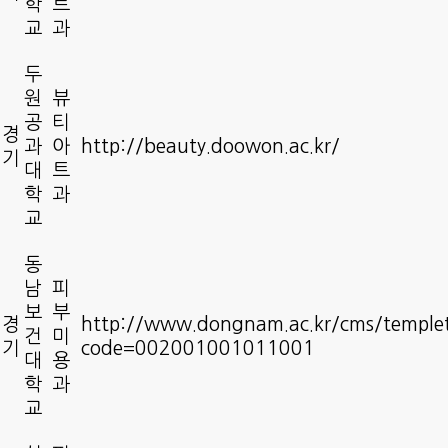
학
트
교
과
두
원
뷰
공
티
경
과
아
http://beauty.doowon.ac.kr/
기
대
트
학
과
교
동
남
피
보
부
경
http://www.dongnam.ac.kr/cms/templet
건
미
기
code=002001001011001
대
용
학
과
교