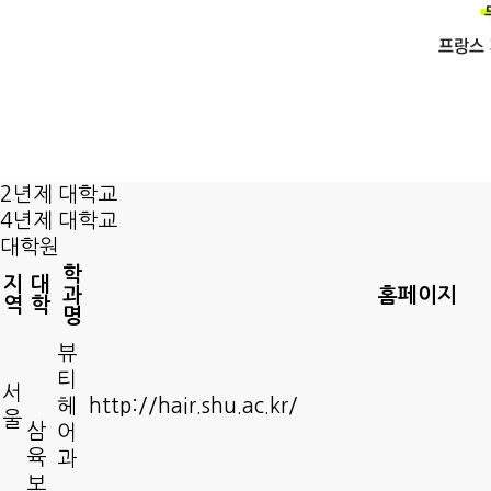
2년제 대학교
4년제 대학교
대학원
학
지
대
과
홈페이지
역
학
명
뷰
티
서
헤
http://hair.shu.ac.kr/
울
삼
어
육
과
보