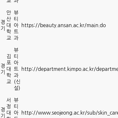
교
과
안
뷰
산
티
경
대
아
https://beauty.ansan.ac.kr/main.do
기
학
트
교
과
뷰
김
티
포
아
경
대
트
http://department.kimpo.ac.kr/departme
기
학
과
교
(신
설)
서
뷰
정
티
경
대
아
http://www.seojeong.ac.kr/sub/skin_car
기