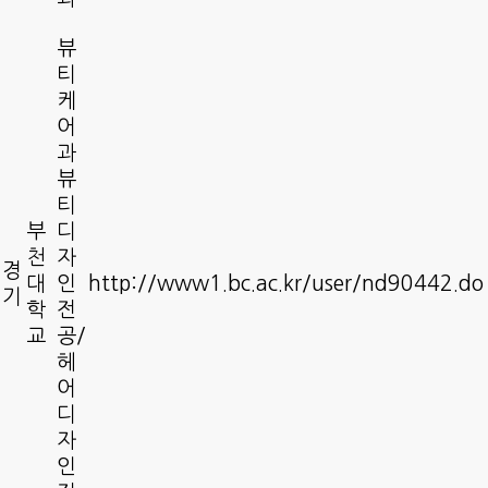
뷰
티
케
어
과
뷰
티
부
디
천
자
경
대
인
http://www1.bc.ac.kr/user/nd90442.do
기
학
전
교
공/
헤
어
디
자
인