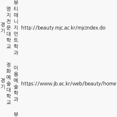
뷰
명
티
지
매
전
니
경
문
지
http://beauty.mjc.ac.kr/mjcIndex.do
기
대
먼
학
트
교
학
과
정
미
화
용
예
경
예
술
https://www.jb.ac.kr/web/beauty/home
기
술
대
학
학
과
교
뷰